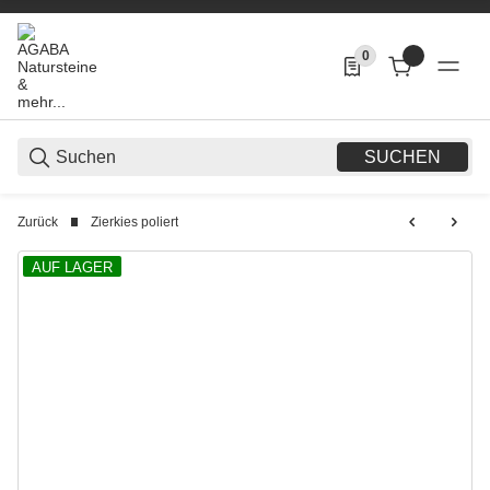
0
0 Produkte in der List
SUCHEN
Zurück
Zierkies poliert
AUF LAGER