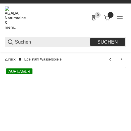
0
0 Produkte in der List
SUCHEN
Zurück
Edelstahl Wasserspiele
AUF LAGER