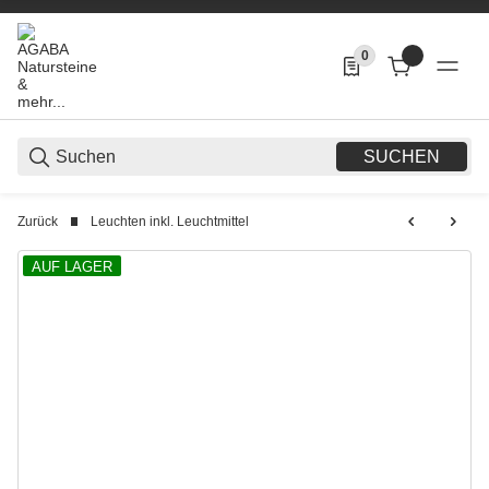
0
0 Produkte in der List
SUCHEN
Zurück
Leuchten inkl. Leuchtmittel
AUF LAGER