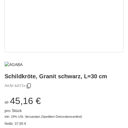
Schildkröte, Granit schwarz, L=30 cm
Art.Nr.:
tu571v
45,16 €
ab
pro Stück
inkl. 19% USt.
Versandart
(Spedition-Dekorationsartikel)
Netto:
37,95
€