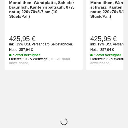
Monolithen, Wandplatte, Schiefer
Monolithen, Wandpl
bräunlich, Kanten spaltrauh, 877,
schwarz, Kanten sp
natur, 220x70x5-7 cm (10
natur, 220x70x5-7 
Stück/Pal.)
Stück/Pal.)
425,95 €
425,95 €
inkl. 19% USt.
Versandart
(Selbstabholer)
inkl. 19% USt.
Versanda
Netto:
357,94
€
Netto:
357,94
€
Sofort verfügbar
Sofort verfügbar
Lieferzeit:
3 - 5 Werktage
(DE - Ausland
Lieferzeit:
3 - 5 Werkta
abweichend)
abweichend)