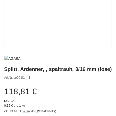
Splitt, Ardenner, , spaltrauh, 8/16 mm (lose)
Art.Nr.:
sp001l1
118,81 €
pro to.
0,12 € pro 1 kg
inkl. 19% USt.
Versandart
(Selbstabholer)