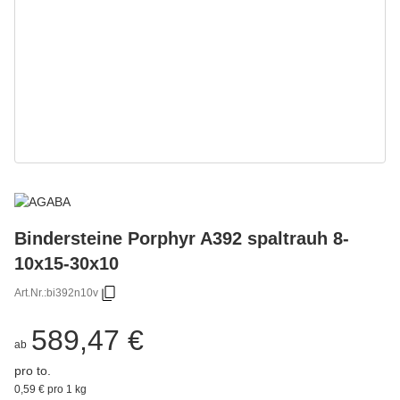
Bindersteine Porphyr A392 spaltrauh 8-
10x15-30x10
Art.Nr.:
bi392n10v
589,47 €
ab
pro to.
0,59 € pro 1 kg