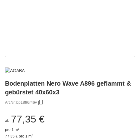
Bodenplatten Nero Wave A896 geflammt &
gebürstet 40x60x3
Art.Nr.:
bp1896r46v
77,35 €
ab
pro 1 m²
2
77,35 € pro 1 m