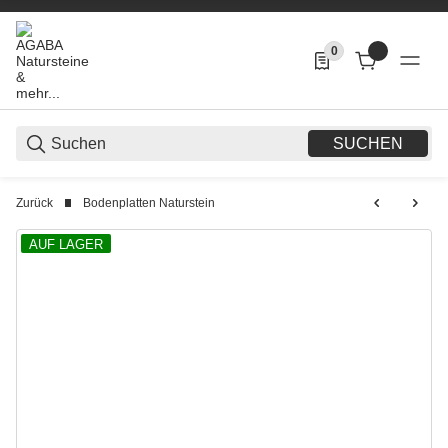
0
0 Produkte in der List
SUCHEN
Zurück
Bodenplatten Naturstein
AUF LAGER