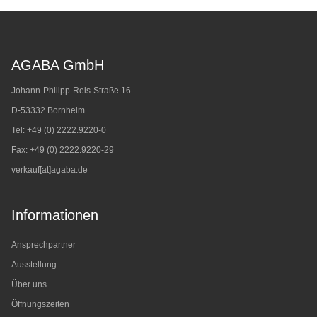
AGABA GmbH
Johann-Philipp-Reis-Straße 16
D-53332 Bornheim
Tel: +49 (0) 2222.9220-0
Fax: +49 (0) 2222.9220-29
verkauf[at]agaba.de
Informationen
Ansprechpartner
Ausstellung
Über uns
Öffnungszeiten