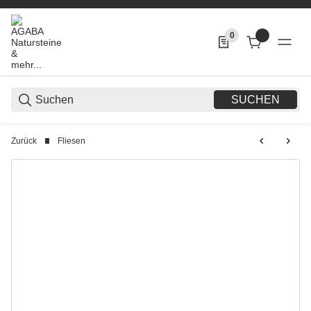
0
0 Produkte in der List
SUCHEN
Zurück
Fliesen