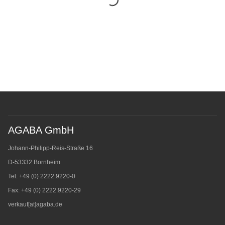
AGABA GmbH
Johann-Philipp-Reis-Straße 16
D-53332 Bornheim
Tel: +49 (0) 2222.9220-0
Fax: +49 (0) 2222.9220-29
verkauf[at]agaba.de