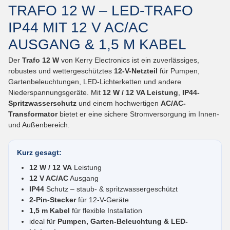
TRAFO 12 W – LED-TRAFO
IP44 MIT 12 V AC/AC
AUSGANG & 1,5 M KABEL
Der
Trafo 12 W
von Kerry Electronics ist ein zuverlässiges,
robustes und wettergeschütztes
12-V-Netzteil
für Pumpen,
Gartenbeleuchtungen, LED-Lichterketten und andere
Niederspannungsgeräte. Mit
12 W / 12 VA Leistung
,
IP44-
Spritzwasserschutz
und einem hochwertigen
AC/AC-
Transformator
bietet er eine sichere Stromversorgung im Innen-
und Außenbereich.
Kurz gesagt:
12 W / 12 VA
Leistung
12 V AC/AC
Ausgang
IP44
Schutz – staub- & spritzwassergeschützt
2-Pin-Stecker
für 12-V-Geräte
1,5 m Kabel
für flexible Installation
ideal für
Pumpen, Garten-Beleuchtung & LED-