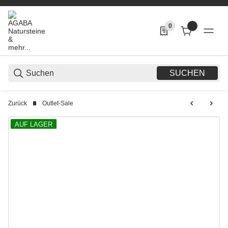
0
0 Produkte in der List
SUCHEN
Zurück
Outlet-Sale
AUF LAGER