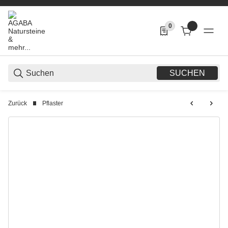
0
0 Produkte in der List
SUCHEN
Zurück
Pflaster