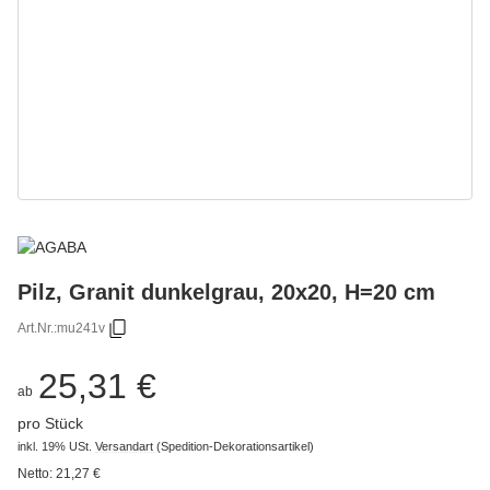
Pilz, Granit dunkelgrau, 20x20, H=20 cm
Art.Nr.:
mu241v
25,31 €
ab
pro Stück
inkl. 19% USt.
Versandart
(Spedition-Dekorationsartikel)
Netto:
21,27
€