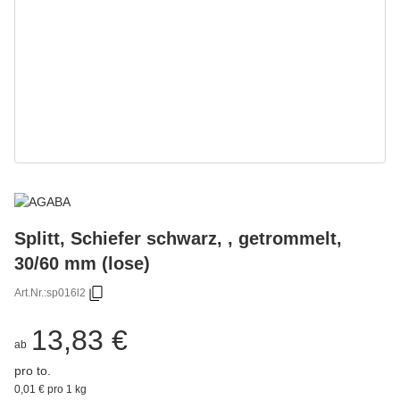
Splitt, Schiefer schwarz, , getrommelt,
30/60 mm (lose)
Art.Nr.:
sp016l2
13,83 €
ab
pro to.
0,01 € pro 1 kg