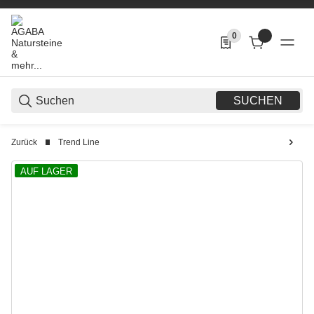
0
0 Produkte in der List
SUCHEN
Zurück
Trend Line
AUF LAGER