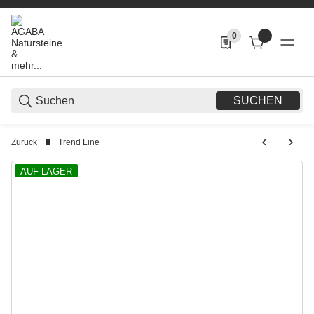
0
0 Produkte in der List
SUCHEN
Zurück
Trend Line
AUF LAGER