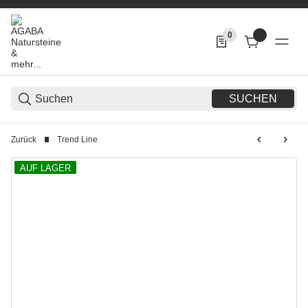
0
0 Produkte in der List
SUCHEN
Zurück
Trend Line
AUF LAGER