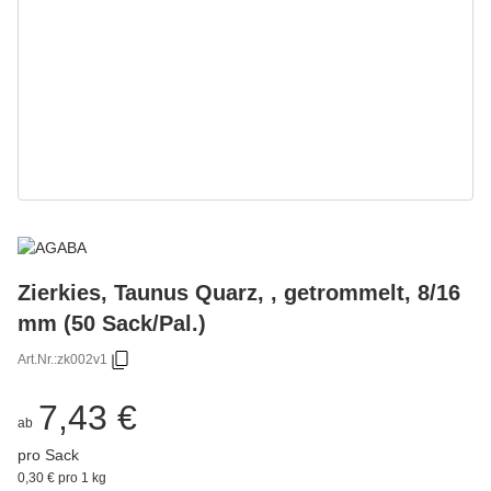
Zierkies, Taunus Quarz, , getrommelt, 8/16
mm (50 Sack/Pal.)
Art.Nr.:
zk002v1
7,43 €
ab
pro Sack
0,30 € pro 1 kg