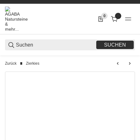
0
0 Produkte in der List
SUCHEN
Zurück
Zierkies