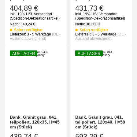
404,89 €
431,73 €
inkl. 19% USt.
Versandart
inkl. 19% USt.
Versandart
(Spedition-Dekorationsartikel)
(Spedition-Dekorationsartikel)
Netto:
340,24
€
Netto:
362,80
€
Sofort verfügbar
Sofort verfügbar
Lieferzeit:
3 - 5 Werktage
(DE -
Lieferzeit:
3 - 5 Werktage
(DE -
Ausland abweichend)
Ausland abweichend)
AUF LAGER
AUF LAGER
Bank, Granit grau, 041,
Bank, Granit grau, 041,
teilpoliert, 120x35, H=45
teilpoliert, 120x40, H=58
cm (Stück)
cm (Stück)
439,74 €
593,29 €