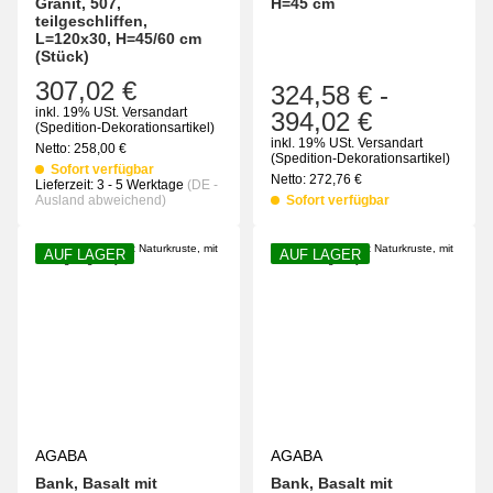
Granit, 507,
H=45 cm
teilgeschliffen,
L=120x30, H=45/60 cm
(Stück)
307,02 €
324,58 €
-
inkl. 19% USt.
Versandart
394,02 €
(Spedition-Dekorationsartikel)
inkl. 19% USt.
Versandart
Netto:
258,00
€
(Spedition-Dekorationsartikel)
Sofort verfügbar
Netto:
272,76
€
Lieferzeit:
3 - 5 Werktage
(DE -
Ausland abweichend)
Sofort verfügbar
AUF LAGER
AUF LAGER
AGABA
AGABA
Bank, Basalt mit
Bank, Basalt mit