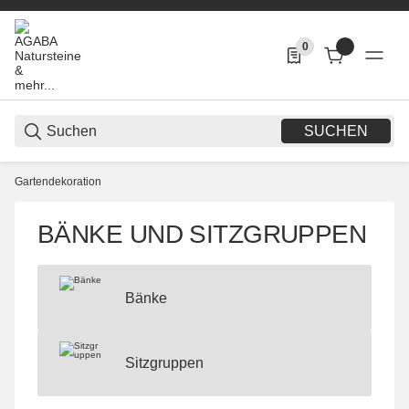
0
0 Produkte in der List
SUCHEN
Gartendekoration
BÄNKE UND SITZGRUPPEN
Bänke
Bänke
Sitzgruppen
Sitzgruppen