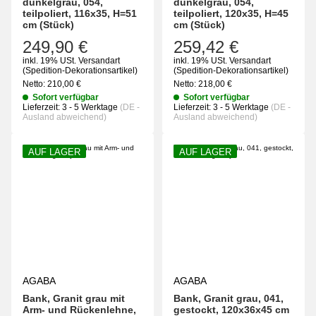
dunkelgrau, 054,
dunkelgrau, 054,
teilpoliert, 116x35, H=51
teilpoliert, 120x35, H=45
cm (Stück)
cm (Stück)
249,90 €
259,42 €
inkl. 19% USt.
Versandart
inkl. 19% USt.
Versandart
(Spedition-Dekorationsartikel)
(Spedition-Dekorationsartikel)
Netto:
210,00
€
Netto:
218,00
€
Sofort verfügbar
Sofort verfügbar
Lieferzeit:
3 - 5 Werktage
(DE -
Lieferzeit:
3 - 5 Werktage
(DE -
Ausland abweichend)
Ausland abweichend)
AUF LAGER
AUF LAGER
AGABA
AGABA
Bank, Granit grau mit
Bank, Granit grau, 041,
Arm- und Rückenlehne,
gestockt, 120x36x45 cm