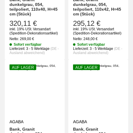
dunkelgrau, 054,
dunkelgrau, 054,
teilpoliert, 110x40, H=45
teilpoliert, 110x42, H=45
cm (Stück)
cm (Stück)
320,11 €
295,12 €
inkl. 19% USt.
Versandart
inkl. 19% USt.
Versandart
(Spedition-Dekorationsartikel)
(Spedition-Dekorationsartikel)
Netto:
269,00
€
Netto:
248,00
€
Sofort verfügbar
Sofort verfügbar
Lieferzeit:
3 - 5 Werktage
(DE -
Lieferzeit:
3 - 5 Werktage
(DE -
Ausland abweichend)
Ausland abweichend)
AUF LAGER
AUF LAGER
AGABA
AGABA
Bank, Granit
Bank, Granit