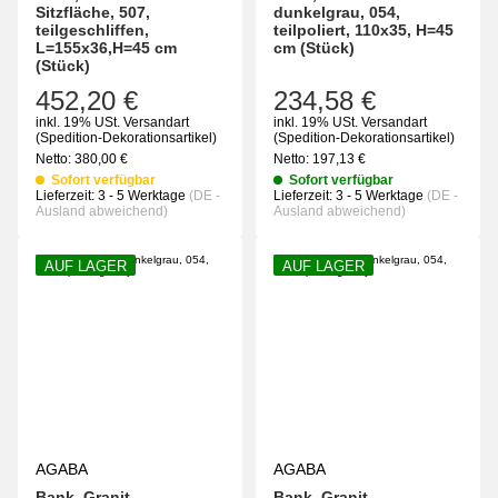
Sitzfläche, 507,
dunkelgrau, 054,
teilgeschliffen,
teilpoliert, 110x35, H=45
L=155x36,H=45 cm
cm (Stück)
(Stück)
452,20 €
234,58 €
inkl. 19% USt.
Versandart
inkl. 19% USt.
Versandart
(Spedition-Dekorationsartikel)
(Spedition-Dekorationsartikel)
Netto:
380,00
€
Netto:
197,13
€
Sofort verfügbar
Sofort verfügbar
Lieferzeit:
3 - 5 Werktage
(DE -
Lieferzeit:
3 - 5 Werktage
(DE -
Ausland abweichend)
Ausland abweichend)
AUF LAGER
AUF LAGER
AGABA
AGABA
Bank, Granit
Bank, Granit