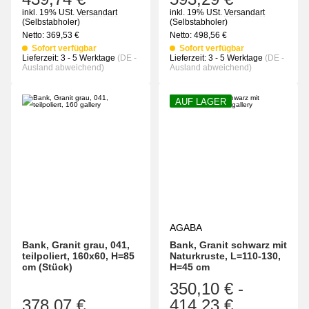
inkl. 19% USt.
Versandart
inkl. 19% USt.
Versandart
(Selbstabholer)
(Selbstabholer)
Netto:
369,53
€
Netto:
498,56
€
Sofort verfügbar
Sofort verfügbar
Lieferzeit:
3 - 5 Werktage
(DE -
Lieferzeit:
3 - 5 Werktage
(DE -
Ausland abweichend)
Ausland abweichend)
AUF LAGER
AGABA
Bank, Granit grau, 041,
Bank, Granit schwarz mit
teilpoliert, 160x60, H=85
Naturkruste, L=110-130,
cm (Stück)
H=45 cm
350,10 €
-
378,07 €
414,23 €