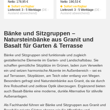
Netto:
178,95
€
Netto:
190,53
€
Sofort verfügbar
Sofort verfügbar
Lieferzeit:
3 - 5 Werktage
(DE -
Lieferzeit:
3 - 5 Werktage
(DE -
Ausland abweichend)
Ausland abweichend)
Bänke und Sitzgruppen –
Natursteinbänke aus Granit und
Basalt für Garten & Terrasse
Bänke und Sitzgruppen sind funktionale und zugleich
gestalterische Elemente im Garten- und Landschaftsbau. Sie
schaffen gemütliche Sitzplätze im Grünen, laden zum Verweilen
ein und setzen harmonische Akzente im Außenbereich – sei es
auf Terrassen, Sitzplätzen, am Teich oder entlang von Wegen.
Besonders gefragt sind Natursteinbänke aus Granit, da sie durch
ihre Robustheit und zeitlose Optik überzeugen. Ergänzend bieten
auch Basalt-Bänke eine moderne, dunkle Alternative für stilvolle
Außenanlagen.
Als Fachhandel führen wir Bänke und Sitzgruppen aus Granit und
Basalt für private Gärten ebenso wie für öffentliche und