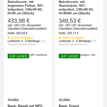
Naturkruste, mit
Naturkruste, mit
liegenden Füßen, 507,
Standsäule, 507,
teilpoliert, 140x40-50,
teilpoliert, 135x40-50,
H=45 cm (Stück)
H=45/60 cm (Stück)
433,98 €
349,53 €
inkl. 19% USt.
Versandart
inkl. 19% USt.
Versandart
(Spedition-Dekorationsartikel)
(Spedition-Dekorationsartikel)
Netto:
364,69
€
Netto:
293,72
€
Sofort verfügbar
Sofort verfügbar
Lieferzeit:
3 - 5 Werktage
(DE -
Lieferzeit:
3 - 5 Werktage
(DE -
Ausland abweichend)
Ausland abweichend)
AUF LAGER
AUF LAGER
AGABA
AGABA
Bank, Basalt mit WPC
Bank, Granit