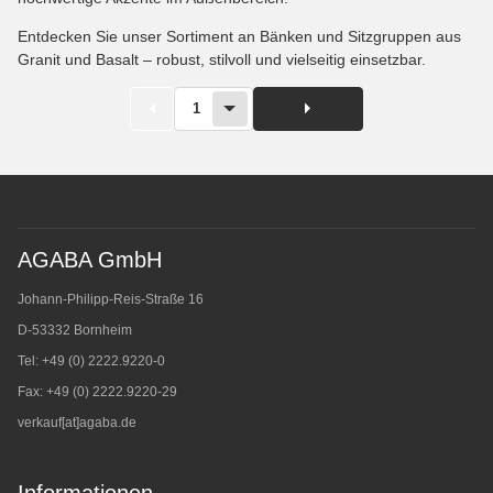
Entdecken Sie unser Sortiment an Bänken und Sitzgruppen aus
Granit und Basalt – robust, stilvoll und vielseitig einsetzbar.
1
AGABA GmbH
Johann-Philipp-Reis-Straße 16
D-53332 Bornheim
Tel: +49 (0) 2222.9220-0
Fax: +49 (0) 2222.9220-29
verkauf[at]agaba.de