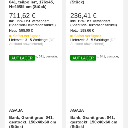
041, teilpoliert, 176x45,
(Stück)
H=45/85 cm (Stück)
711,62 €
236,41 €
inkl. 19% USt.
Versandart
inkl. 19% USt.
Versandart
(Spedition-Dekorationsartikel)
(Spedition-Dekorationsartikel)
Netto:
598,00
€
Netto:
198,66
€
Sofort verfügbar
Sofort verfügbar
Lieferzeit:
3 - 5 Werktage
(DE -
Lieferzeit:
3 - 5 Werktage
(DE -
Ausland abweichend)
Ausland abweichend)
AUF LAGER
AUF LAGER
AGABA
AGABA
Bank, Granit grau, 041,
Bank, Granit grau, 041,
gestockt, 150x40x60 cm
gestockt, 150x40x60 cm
(Stück)
(Stück)