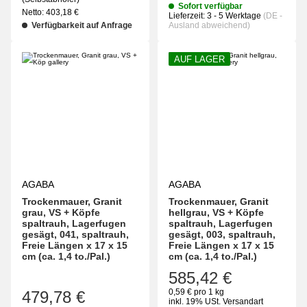
Sofort verfügbar
Netto:
403,18
€
Lieferzeit:
3 - 5 Werktage
(DE -
Verfügbarkeit auf Anfrage
Ausland abweichend)
AUF LAGER
AGABA
AGABA
Trockenmauer, Granit
Trockenmauer, Granit
grau, VS + Köpfe
hellgrau, VS + Köpfe
spaltrauh, Lagerfugen
spaltrauh, Lagerfugen
gesägt, 041, spaltrauh,
gesägt, 003, spaltrauh,
Freie Längen x 17 x 15
Freie Längen x 17 x 15
cm (ca. 1,4 to./Pal.)
cm (ca. 1,4 to./Pal.)
585,42 €
0,59 € pro 1 kg
479,78 €
inkl. 19% USt.
Versandart