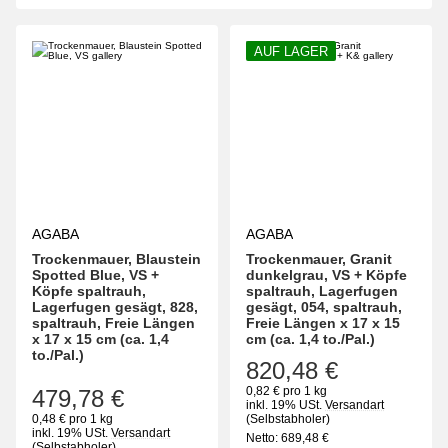
AUF LAGER
AGABA
AGABA
Trockenmauer, Blaustein
Trockenmauer, Granit
Spotted Blue, VS +
dunkelgrau, VS + Köpfe
Köpfe spaltrauh,
spaltrauh, Lagerfugen
Lagerfugen gesägt, 828,
gesägt, 054, spaltrauh,
spaltrauh, Freie Längen
Freie Längen x 17 x 15
x 17 x 15 cm (ca. 1,4
cm (ca. 1,4 to./Pal.)
to./Pal.)
820,48 €
0,82 € pro 1 kg
479,78 €
inkl. 19% USt.
Versandart
0,48 € pro 1 kg
(Selbstabholer)
inkl. 19% USt.
Versandart
Netto:
689,48
€
(Selbstabholer)