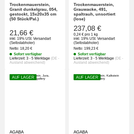
Trockenmauerstein,
Trockenmauerstein,
Granit dunkelgrau, 054,
Grauwacke, 491,
gestockt, 15x20x35 cm
spaltrauh, unsortiert
(50 Stück/Pal.)
(lose)
237,08 €
21,66 €
0,24 € pro 1 kg
inkl. 19% USt.
Versandart
inkl. 19% USt.
Versandart
(Selbstabholer)
(Selbstabholer)
Netto:
18,20
€
Netto:
199,23
€
Sofort verfügbar
Sofort verfügbar
Lieferzeit:
3 - 5 Werktage
(DE -
Lieferzeit:
3 - 5 Werktage
(DE -
Ausland abweichend)
Ausland abweichend)
AUF LAGER
AUF LAGER
AGABA
AGABA