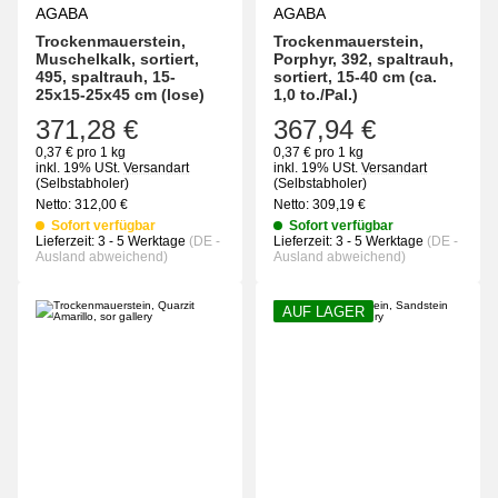
AGABA
AGABA
Trockenmauerstein,
Trockenmauerstein,
Muschelkalk, sortiert,
Porphyr, 392, spaltrauh,
495, spaltrauh, 15-
sortiert, 15-40 cm (ca.
25x15-25x45 cm (lose)
1,0 to./Pal.)
371,28 €
367,94 €
0,37 € pro 1 kg
0,37 € pro 1 kg
inkl. 19% USt.
Versandart
inkl. 19% USt.
Versandart
(Selbstabholer)
(Selbstabholer)
Netto:
312,00
€
Netto:
309,19
€
Sofort verfügbar
Sofort verfügbar
Lieferzeit:
3 - 5 Werktage
(DE -
Lieferzeit:
3 - 5 Werktage
(DE -
Ausland abweichend)
Ausland abweichend)
AUF LAGER