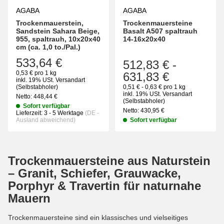
AGABA
AGABA
Trockenmauerstein,
Trockenmauersteine
Sandstein Sahara Beige,
Basalt A507 spaltrauh
955, spaltrauh, 10x20x40
14-16x20x40
cm (ca. 1,0 to./Pal.)
533,64 €
512,83 €
-
0,53 € pro 1 kg
631,83 €
inkl. 19% USt.
Versandart
(Selbstabholer)
0,51 € - 0,63 € pro 1 kg
inkl. 19% USt.
Versandart
Netto:
448,44
€
(Selbstabholer)
Sofort verfügbar
Netto:
430,95
€
Lieferzeit:
3 - 5 Werktage
(DE -
Ausland abweichend)
Sofort verfügbar
Trockenmauersteine aus Naturstein
– Granit, Schiefer, Grauwacke,
Porphyr & Travertin für naturnahe
Mauern
Trockenmauersteine sind ein klassisches und vielseitiges