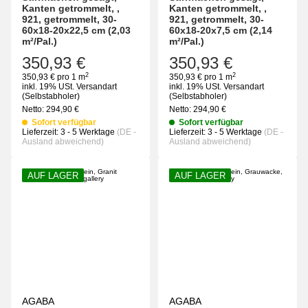
Kanten getrommelt, ,
Kanten getrommelt, ,
921, getrommelt, 30-
921, getrommelt, 30-
60x18-20x22,5 cm (2,03
60x18-20x7,5 cm (2,14
m²/Pal.)
m²/Pal.)
350,93 €
350,93 €
2
2
350,93 € pro 1 m
350,93 € pro 1 m
inkl. 19% USt.
Versandart
inkl. 19% USt.
Versandart
(Selbstabholer)
(Selbstabholer)
Netto:
294,90
€
Netto:
294,90
€
Sofort verfügbar
Sofort verfügbar
Lieferzeit:
3 - 5 Werktage
(DE -
Lieferzeit:
3 - 5 Werktage
(DE -
Ausland abweichend)
Ausland abweichend)
AUF LAGER
AUF LAGER
AGABA
AGABA