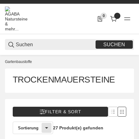
0
0 Produkte in der List
SUCHEN
Gartenbaustoffe
TROCKENMAUERSTEINE
FILTER & SORT
27 Produkt(e) gefunden
Sortierung