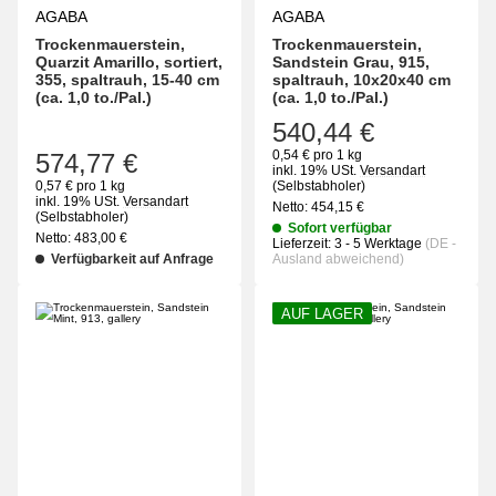
AGABA
AGABA
Trockenmauerstein,
Trockenmauerstein,
Quarzit Amarillo, sortiert,
Sandstein Grau, 915,
355, spaltrauh, 15-40 cm
spaltrauh, 10x20x40 cm
(ca. 1,0 to./Pal.)
(ca. 1,0 to./Pal.)
540,44 €
0,54 € pro 1 kg
574,77 €
inkl. 19% USt.
Versandart
0,57 € pro 1 kg
(Selbstabholer)
inkl. 19% USt.
Versandart
Netto:
454,15
€
(Selbstabholer)
Sofort verfügbar
Netto:
483,00
€
Lieferzeit:
3 - 5 Werktage
(DE -
Verfügbarkeit auf Anfrage
Ausland abweichend)
AUF LAGER