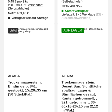
0,48 € pro 1 kg
(Selbstabholer)
inkl. 19% USt.
Versandart
Netto:
491,95
€
(Selbstabholer)
Sofort verfügbar
Netto:
403,18
€
Lieferzeit:
3 - 5 Werktage
(DE -
Verfügbarkeit auf Anfrage
Ausland abweichend)
AUF LAGER
-36%
AGABA
AGABA
Trockenmauerstein,
Trockenmauerstein,
Bindin gelb, 841,
Desert Sun, Sichtfläche
gestockt, 15x20x35 cm
spaltrau, Lager &
(50 Stück/Pal.)
Stirnflächen gesägt,
Kanten getrommelt, ,
921, getrommelt, 30-
60x18-20x15 cm (2,12
m²/Pal.)