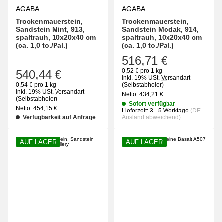
AGABA
AGABA
Trockenmauerstein,
Trockenmauerstein,
Sandstein Mint, 913,
Sandstein Modak, 914,
spaltrauh, 10x20x40 cm
spaltrauh, 10x20x40 cm
(ca. 1,0 to./Pal.)
(ca. 1,0 to./Pal.)
516,71 €
0,52 € pro 1 kg
540,44 €
inkl. 19% USt.
Versandart
0,54 € pro 1 kg
(Selbstabholer)
inkl. 19% USt.
Versandart
Netto:
434,21
€
(Selbstabholer)
Sofort verfügbar
Netto:
454,15
€
Lieferzeit:
3 - 5 Werktage
(DE -
Verfügbarkeit auf Anfrage
Ausland abweichend)
AUF LAGER
AUF LAGER