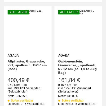
AUF LAGER
AUF LAGER
AGABA
AGABA
Altpflaster, Grauwacke,
Gabionenstein,
221, spaltrauh, 15/17 cm
Grauwacke, , spaltrauh,
(lose)
6 - 12 cm (ca. 1,0 to./Big
Bag)
400,49 €
161,84 €
0,40 € pro 1 kg
0,16 € pro 1 kg
inkl. 19% USt.
Versandart
inkl. 19% USt.
Versandart
(Selbstabholer)
(Selbstabholer)
Netto:
336,55
€
Netto:
136,00
€
Sofort verfügbar
Sofort verfügbar
Lieferzeit:
3 - 5 Werktage
(DE -
Lieferzeit:
3 - 5 Werktage
(DE -