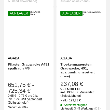
Ausland abweichend)
Ausland abweichend)
AUF LAGER
AUF LAGER
AGABA
AGABA
Pflaster Grauwacke A491
Trockenmauerstein,
spaltrauh 4/6
Grauwacke, 491,
spaltrauh, unsortiert
(lose)
237,08 €
651,75 €
-
0,24 € pro 1 kg
725,34 €
inkl. 19% USt.
Versandart
0,65 € - 0,73 € pro 1 kg
(Selbstabholer)
inkl. 19% USt.
Versandart
Netto:
199,23
€
(Selbstabholer)
Sofort verfügbar
Netto:
547,69
€
Lieferzeit:
3 - 5 Werktage
(DE -