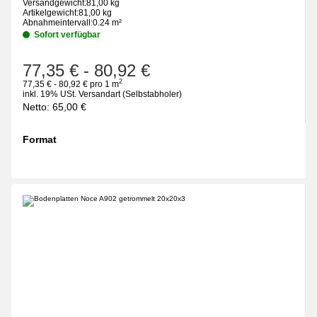
Versandgewicht:
81,00 kg
Artikelgewicht:
81,00 kg
Abnahmeintervall:
0.24 m²
Sofort verfügbar
77,35 €
-
80,92 €
2
77,35 € - 80,92 € pro 1 m
inkl. 19% USt.
Versandart
(Selbstabholer)
Netto:
65,00
€
Format
wählen
Bitte wählen Sie eine Variation.