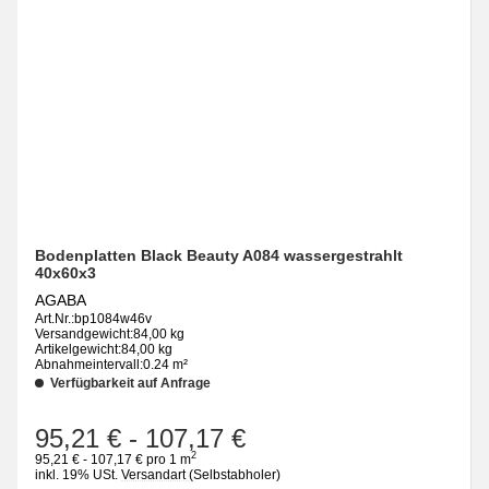
Bodenplatten Black Beauty A084 wassergestrahlt
40x60x3
AGABA
Art.Nr.:
bp1084w46v
Versandgewicht:
84,00 kg
Artikelgewicht:
84,00 kg
Abnahmeintervall:
0.24 m²
Verfügbarkeit auf Anfrage
95,21 €
-
107,17 €
2
95,21 € - 107,17 € pro 1 m
inkl. 19% USt.
Versandart
(Selbstabholer)