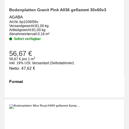
Bodenplatten Granit Pink A036 geflammt 30x60x3
AGABA
Art.Nr.:
bp1036f36v
Versandgewicht:
81,00 kg
Artikelgewicht:
81,00 kg
Abnahmeintervall:
0.18 m²
Sofort verfügbar
56,67 €
2
56,67 € pro 1 m
inkl. 19% USt.
Versandart
(Selbstabholer)
Netto:
47,62
€
Format
wählen
Bitte wählen Sie eine Variation.