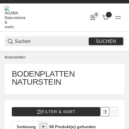
0
0 Produkte in der List
SUCHEN
Bodenplatten
BODENPLATTEN
NATURSTEIN
FILTER & SORT
58 Produkt(e) gefunden
Sortierung