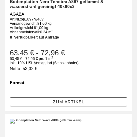
Bodenplatten Nero Tenebra A897 geflammt &
wasserstrahl gereinigt 40x60x3
AGABA
Art.Nr.:
bp1897fw46v
Versandgewicht:
81,00 kg
Artikelgewicht:
81,00 kg
Abnahmeintervall:
0.24 m²
Verfügbarkeit auf Anfrage
63,45 €
-
72,96 €
2
63,45 € - 72,96 € pro 1 m
inkl. 19% USt.
Versandart
(Selbstabholer)
Netto:
53,32
€
Format
wählen
Bitte wählen Sie eine Variation.
ZUM ARTIKEL