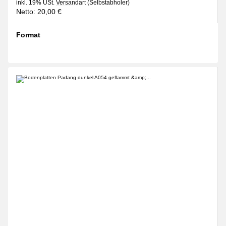
inkl. 19% USt.
Versandart
(Selbstabholer)
Netto:
20,00
€
Format
wählen
Bitte wählen Sie eine Variation.