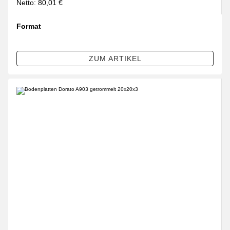
Netto:
80,01
€
Format
wählen
Bitte wählen Sie eine Variation.
ZUM ARTIKEL