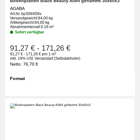
Bodenplatten Black Beauty A084 geflammt 30x60x3
AGABA
Art.Nr.:
bp3084f36v
Versandgewicht:
84,00 kg
Artikelgewicht:
84,00 kg
Abnahmeintervall:
0.18 m²
Sofort verfügbar
91,27 €
-
171,26 €
2
91,27 € - 171,26 € pro 1 m
inkl. 19% USt.
Versandart
(Selbstabholer)
Netto:
76,70
€
Format
wählen
Bitte wählen Sie eine Variation.