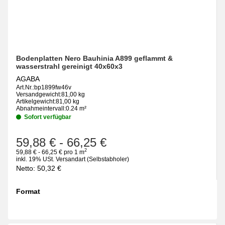
Bodenplatten Nero Bauhinia A899 geflammt &
wasserstrahl gereinigt 40x60x3
AGABA
Art.Nr.:
bp1899fw46v
Versandgewicht:
81,00 kg
Artikelgewicht:
81,00 kg
Abnahmeintervall:
0.24 m²
Sofort verfügbar
59,88 €
-
66,25 €
2
59,88 € - 66,25 € pro 1 m
inkl. 19% USt.
Versandart
(Selbstabholer)
Netto:
50,32
€
Format
wählen
Bitte wählen Sie eine Variation.