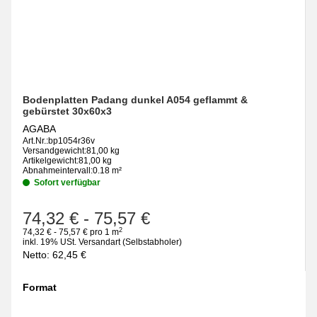
Bodenplatten Padang dunkel A054 geflammt &
gebürstet 30x60x3
AGABA
Art.Nr.:
bp1054r36v
Versandgewicht:
81,00 kg
Artikelgewicht:
81,00 kg
Abnahmeintervall:
0.18 m²
Sofort verfügbar
74,32 €
-
75,57 €
2
74,32 € - 75,57 € pro 1 m
inkl. 19% USt.
Versandart
(Selbstabholer)
Netto:
62,45
€
Format
wählen
Bitte wählen Sie eine Variation.