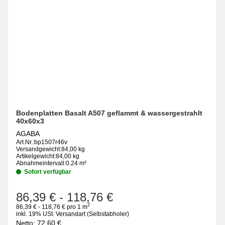
Bodenplatten Basalt A507 geflammt & wassergestrahlt
40x60x3
AGABA
Art.Nr.:
bp1507r46v
Versandgewicht:
84,00 kg
Artikelgewicht:
84,00 kg
Abnahmeintervall:
0.24 m²
Sofort verfügbar
86,39 €
-
118,76 €
2
86,39 € - 118,76 € pro 1 m
inkl. 19% USt.
Versandart
(Selbstabholer)
Netto:
72,60
€