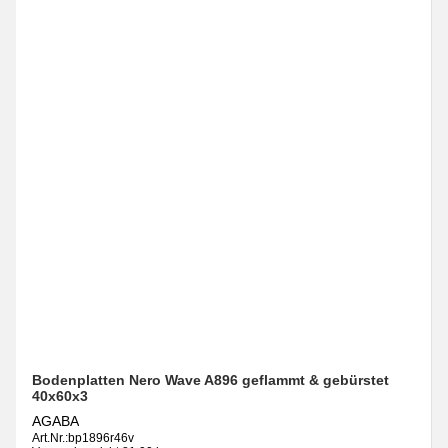
Bodenplatten Nero Wave A896 geflammt & gebürstet
40x60x3
AGABA
Art.Nr.:
bp1896r46v