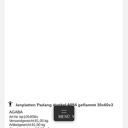
Bodenplatten Padang dunkel A054 geflammt 30x60x3
AGABA
ANMELDEN
MENÜ
WARENKORB
Art.Nr.:
bp1054f36v
Versandgewicht:
81,00 kg
Artikelgewicht:
81,00 kg