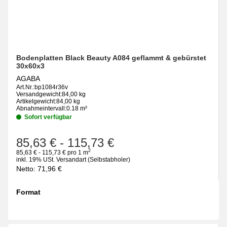
Bodenplatten Black Beauty A084 geflammt & gebürstet
30x60x3
AGABA
Art.Nr.:
bp1084r36v
Versandgewicht:
84,00 kg
Artikelgewicht:
84,00 kg
Abnahmeintervall:
0.18 m²
Sofort verfügbar
85,63 €
-
115,73 €
2
85,63 € - 115,73 € pro 1 m
inkl. 19% USt.
Versandart
(Selbstabholer)
Netto:
71,96
€
Format
wählen
Bitte wählen Sie eine Variation.