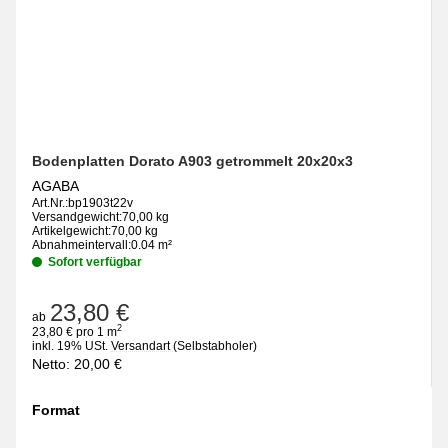
Bodenplatten Dorato A903 getrommelt 20x20x3
AGABA
Art.Nr.:
bp1903t22v
Versandgewicht:
70,00 kg
Artikelgewicht:
70,00 kg
Abnahmeintervall:
0.04 m²
Sofort verfügbar
23,80 €
ab
2
23,80 € pro 1 m
inkl. 19% USt.
Versandart
(Selbstabholer)
Netto:
20,00
€
Format
wählen
Bitte wählen Sie eine Variation.