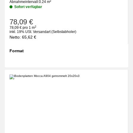
Abnahmeintervall:
0.24 m²
Sofort verfügbar
78,09 €
2
78,09 € pro 1 m
inkl. 19% USt.
Versandart
(Selbstabholer)
Netto:
65,62
€
Format
wählen
Bitte wählen Sie eine Variation.