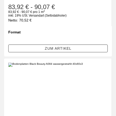
83,92 €
-
90,07 €
2
83,92 € - 90,07 € pro 1 m
inkl. 19% USt.
Versandart
(Selbstabholer)
Netto:
70,52
€
Format
wählen
Bitte wählen Sie eine Variation.
ZUM ARTIKEL