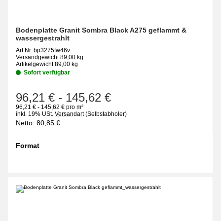
Bodenplatte Granit Sombra Black A275 geflammt &
wassergestrahlt
Art.Nr.:
bp3275fw46v
Versandgewicht:
89,00 kg
Artikelgewicht:
89,00 kg
Sofort verfügbar
96,21 €
-
145,62 €
96,21 € - 145,62 € pro m²
inkl. 19% USt.
Versandart
(Selbstabholer)
Netto:
80,85
€
Format
wählen
Bitte wählen Sie eine Variation.