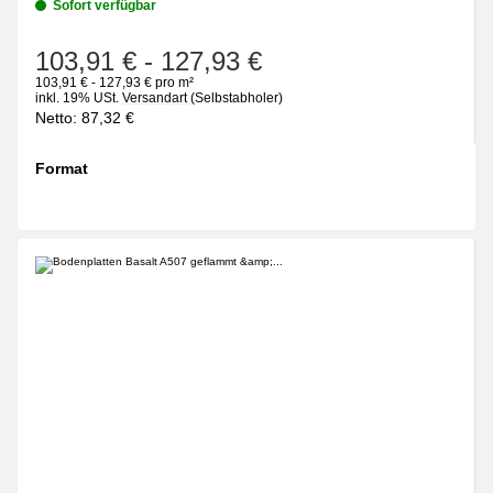
Sofort verfügbar
103,91 €
-
127,93 €
103,91 € - 127,93 € pro m²
inkl. 19% USt.
Versandart
(Selbstabholer)
Netto:
87,32
€
Format
wählen
Bitte wählen Sie eine Variation.