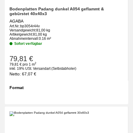
Bodenplatten Padang dunkel A054 geflammt &
gebürstet 40x40x3
AGABA
Art.Nr.:
bp3054r44v
Versandgewicht:
81,00 kg
Artikelgewicht:
81,00 kg
Abnahmeintervall:
0.16 m²
Sofort verfügbar
79,81 €
2
79,81 € pro 1 m
inkl. 19% USt.
Versandart
(Selbstabholer)
Netto:
67,07
€
Format
wählen
Bitte wählen Sie eine Variation.