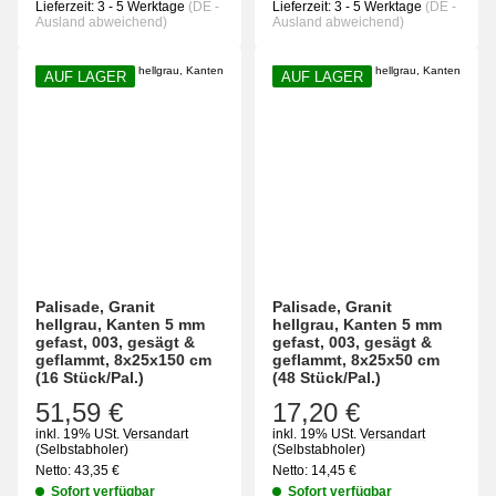
Lieferzeit:
3 - 5 Werktage
(DE -
Lieferzeit:
3 - 5 Werktage
(DE -
Ausland abweichend)
Ausland abweichend)
AUF LAGER
AUF LAGER
Palisade, Granit
Palisade, Granit
hellgrau, Kanten 5 mm
hellgrau, Kanten 5 mm
gefast, 003, gesägt &
gefast, 003, gesägt &
geflammt, 8x25x150 cm
geflammt, 8x25x50 cm
(16 Stück/Pal.)
(48 Stück/Pal.)
51,59 €
17,20 €
inkl. 19% USt.
Versandart
inkl. 19% USt.
Versandart
(Selbstabholer)
(Selbstabholer)
Netto:
43,35
€
Netto:
14,45
€
Sofort verfügbar
Sofort verfügbar