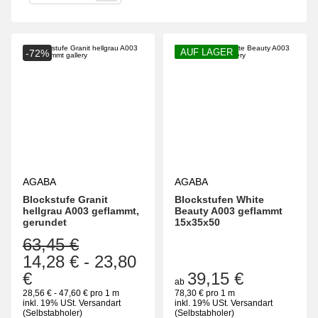
AUF LAGER
-72%
AGABA
AGABA
Blockstufe Granit
Blockstufen White
hellgrau A003 geflammt,
Beauty A003 geflammt
gerundet
15x35x50
63,45 €
14,28 €
-
23,80
€
39,15 €
ab
28,56 € - 47,60 € pro 1 m
78,30 € pro 1 m
inkl. 19% USt.
Versandart
inkl. 19% USt.
Versandart
(Selbstabholer)
(Selbstabholer)