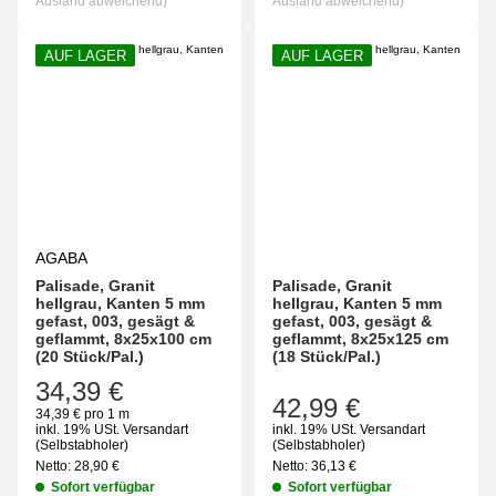
Ausland abweichend)
Ausland abweichend)
AUF LAGER
AUF LAGER
AGABA
Palisade, Granit
Palisade, Granit
hellgrau, Kanten 5 mm
hellgrau, Kanten 5 mm
gefast, 003, gesägt &
gefast, 003, gesägt &
geflammt, 8x25x100 cm
geflammt, 8x25x125 cm
(20 Stück/Pal.)
(18 Stück/Pal.)
34,39 €
42,99 €
34,39 € pro 1 m
inkl. 19% USt.
Versandart
inkl. 19% USt.
Versandart
(Selbstabholer)
(Selbstabholer)
Netto:
28,90
€
Netto:
36,13
€
Sofort verfügbar
Sofort verfügbar