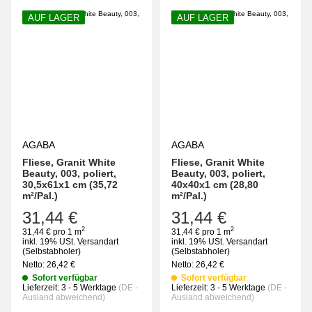
AUF LAGER
AUF LAGER
AGABA
AGABA
Fliese, Granit White
Fliese, Granit White
Beauty, 003, poliert,
Beauty, 003, poliert,
30,5x61x1 cm (35,72
40x40x1 cm (28,80
m²/Pal.)
m²/Pal.)
31,44 €
31,44 €
2
2
31,44 € pro 1 m
31,44 € pro 1 m
inkl. 19% USt.
Versandart
inkl. 19% USt.
Versandart
(Selbstabholer)
(Selbstabholer)
Netto:
26,42
€
Netto:
26,42
€
Sofort verfügbar
Sofort verfügbar
Lieferzeit:
3 - 5 Werktage
(DE -
Lieferzeit:
3 - 5 Werktage
(DE -
Ausland abweichend)
Ausland abweichend)