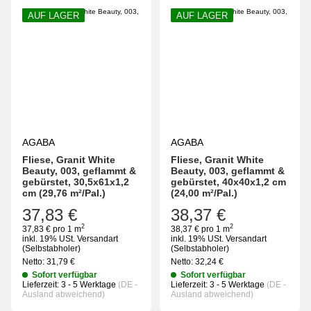
AUF LAGER
AUF LAGER
AGABA
AGABA
Fliese, Granit White
Fliese, Granit White
Beauty, 003, geflammt &
Beauty, 003, geflammt &
gebürstet, 30,5x61x1,2
gebürstet, 40x40x1,2 cm
cm (29,76 m²/Pal.)
(24,00 m²/Pal.)
37,83 €
38,37 €
2
2
37,83 € pro 1 m
38,37 € pro 1 m
inkl. 19% USt.
Versandart
inkl. 19% USt.
Versandart
(Selbstabholer)
(Selbstabholer)
Netto:
31,79
€
Netto:
32,24
€
Sofort verfügbar
Sofort verfügbar
Lieferzeit:
3 - 5 Werktage
(DE -
Lieferzeit:
3 - 5 Werktage
(DE -
Ausland abweichend)
Ausland abweichend)