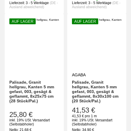
Lieferzeit:
3 - 5 Werktage
(DE -
Lieferzeit:
3 - 5 Werktage
(DE -
Ausland abweichend)
Ausland abweichend)
AUF LAGER
AUF LAGER
AGABA
Palisade, Granit
Palisade, Granit
hellgrau, Kanten 5 mm
hellgrau, Kanten 5 mm
gefast, 003, gesägt &
gefast, 003, gesägt &
geflammt, 8x25x75 cm
geflammt, 8x30x100 cm
(28 Stück/Pal.)
(20 Stück/Pal.)
41,53 €
25,80 €
41,53 € pro 1 m
inkl. 19% USt.
Versandart
inkl. 19% USt.
Versandart
(Selbstabholer)
(Selbstabholer)
Netto:
21,68
€
Netto:
34,90
€