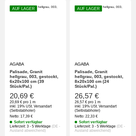
AUF LAGER
AUF LAGER
AGABA
AGABA
Palisade, Granit
Palisade, Granit
hellgrau, 003, gestockt,
hellgrau, 003, gestockt,
6x20x100 cm (39
8x20x100 cm (24
Stück/Pal.)
Stück/Pal.)
20,69 €
26,57 €
20,69 € pro 1 m
26,57 € pro 1 m
inkl. 19% USt.
Versandart
inkl. 19% USt.
Versandart
(Selbstabholer)
(Selbstabholer)
Netto:
17,39
€
Netto:
22,33
€
Sofort verfügbar
Sofort verfügbar
Lieferzeit:
3 - 5 Werktage
(DE -
Lieferzeit:
3 - 5 Werktage
(DE -
Ausland abweichend)
Ausland abweichend)