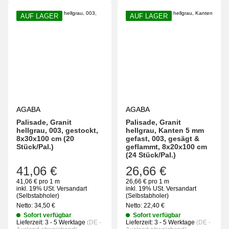
AUF LAGER
AUF LAGER
AGABA
AGABA
Palisade, Granit
Palisade, Granit
hellgrau, 003, gestockt,
hellgrau, Kanten 5 mm
8x30x100 cm (20
gefast, 003, gesägt &
Stück/Pal.)
geflammt, 8x20x100 cm
(24 Stück/Pal.)
41,06 €
26,66 €
41,06 € pro 1 m
26,66 € pro 1 m
inkl. 19% USt.
Versandart
inkl. 19% USt.
Versandart
(Selbstabholer)
(Selbstabholer)
Netto:
34,50
€
Netto:
22,40
€
Sofort verfügbar
Sofort verfügbar
Lieferzeit:
3 - 5 Werktage
(DE -
Lieferzeit:
3 - 5 Werktage
(DE -